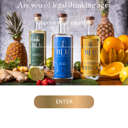
Are you of legal drinking age?
Choose your country
Day
Month
Year
ENTER