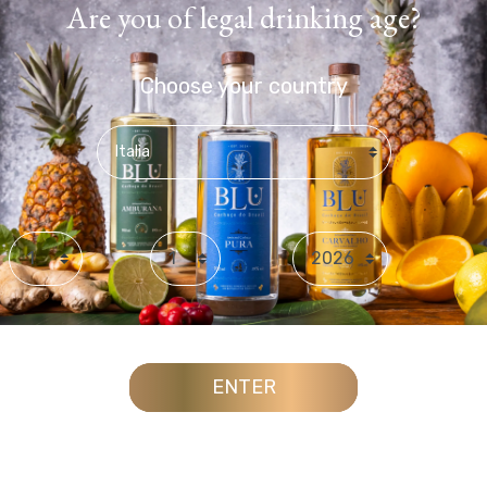
Are you of legal drinking age?
Choose your country
Day
Month
Year
ENTER