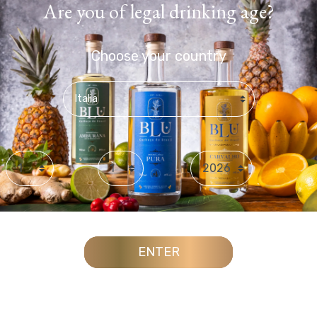
Are you of legal drinking age?
Choose your country
Day
Month
Year
ENTER