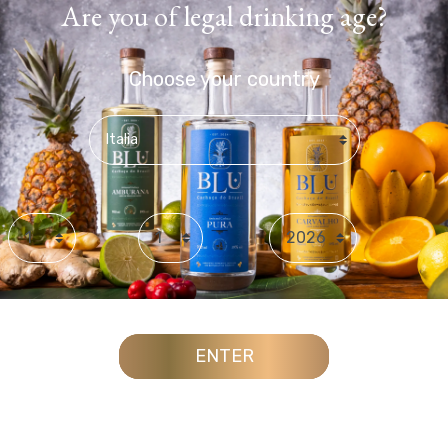
Are you of legal drinking age?
Choose your country
Day
Month
Year
ENTER