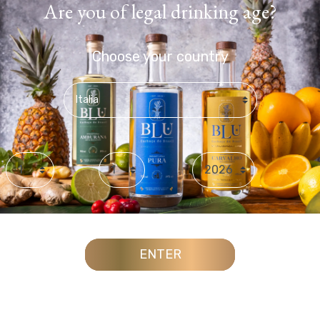
Are you of legal drinking age?
Choose your country
Day
Month
Year
ENTER