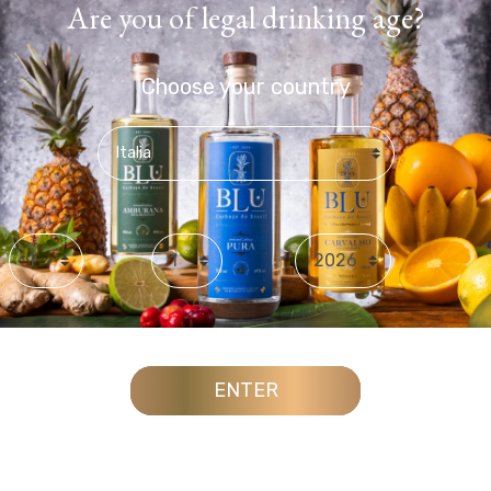
Are you of legal drinking age?
Choose your country
Day
Month
Year
ENTER