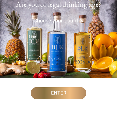
Are you of legal drinking age?
Choose your country
Day
Month
Year
ENTER