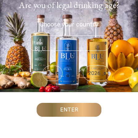
Are you of legal drinking age?
Choose your country
Day
Month
Year
ENTER